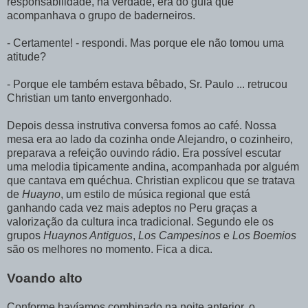
responsabilidade, na verdade, era do guia que
acompanhava o grupo de baderneiros.
- Certamente! - respondi. Mas porque ele não tomou uma
atitude?
- Porque ele também estava bêbado, Sr. Paulo ... retrucou
Christian um tanto envergonhado.
Depois dessa instrutiva conversa fomos ao café. Nossa
mesa era ao lado da cozinha onde Alejandro, o cozinheiro,
preparava a refeição ouvindo rádio. Era possível escutar
uma melodia tipicamente andina, acompanhada por alguém
que cantava em quéchua. Christian explicou que se tratava
de
Huayno
, um estilo de música regional que está
ganhando cada vez mais adeptos no Peru graças a
valorização da cultura inca tradicional. Segundo ele os
grupos
Huaynos Antiguos
,
Los Campesinos
e
Los Boemios
são os melhores no momento. Fica a dica.
Voando alto
Conforme havíamos combinado na noite anterior, o