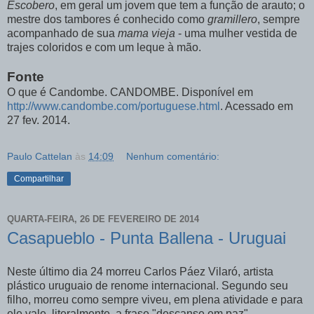
Escobero
, em geral um jovem que tem a função de arauto; o
mestre dos tambores é conhecido como
gramillero
, sempre
acompanhado de sua
mama vieja
- uma mulher vestida de
trajes coloridos e com um leque à mão.
Fonte
O que é Candombe. CANDOMBE. Disponível em
http://www.candombe.com/portuguese.html
. Acessado em
27 fev. 2014.
Paulo Cattelan
às
14:09
Nenhum comentário:
Compartilhar
QUARTA-FEIRA, 26 DE FEVEREIRO DE 2014
Casapueblo - Punta Ballena - Uruguai
Neste último dia 24 morreu Carlos Páez Vilaró, artista
plástico uruguaio de renome internacional. Segundo seu
filho, morreu como sempre viveu, em plena atividade e para
ele vale, literalmente, a frase "descanse em paz".