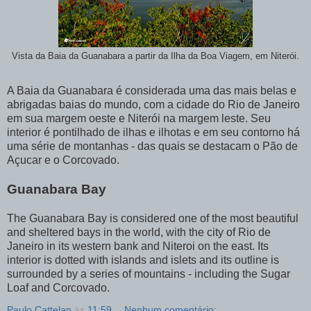
Vista da Baia da Guanabara a partir da Ilha da Boa Viagem, em Niterói.
A Baia da Guanabara é considerada uma das mais belas e
abrigadas baias do mundo, com a cidade do Rio de Janeiro
em sua margem oeste e Niterói na margem leste. Seu
interior é pontilhado de ilhas e ilhotas e em seu contorno há
uma série de montanhas - das quais se destacam o Pão de
Açucar e o Corcovado.
Guanabara Bay
The Guanabara Bay is considered one of the most beautiful
and sheltered bays in the world, with the city of Rio de
Janeiro in its western bank and Niteroi on the east. Its
interior is dotted with islands and islets and its outline is
surrounded by a series of mountains - including the Sugar
Loaf and Corcovado.
Paulo Cattelan
às
11:59
Nenhum comentário: