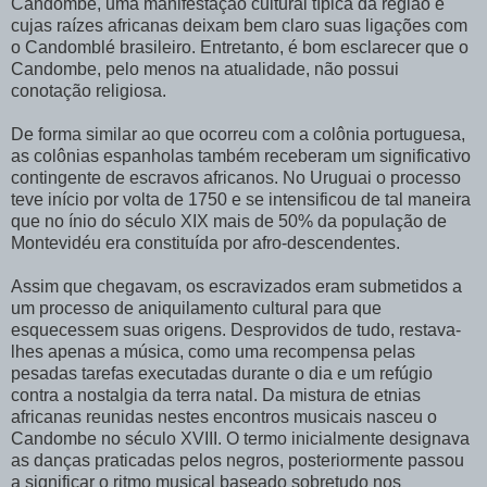
Candombe, uma manifestação cultural típica da região e
cujas raízes africanas deixam bem claro suas ligações com
o Candomblé brasileiro. Entretanto, é bom esclarecer que o
Candombe, pelo menos na atualidade, não possui
conotação religiosa.
De forma similar ao que ocorreu com a colônia portuguesa,
as colônias espanholas também receberam um significativo
contingente de escravos africanos. No Uruguai o processo
teve início por volta de 1750 e se intensificou de tal maneira
que no ínio do século XIX mais de 50% da população de
Montevidéu era constituída por afro-descendentes.
Assim que chegavam, os escravizados eram submetidos a
um processo de aniquilamento cultural para que
esquecessem suas origens. Desprovidos de tudo, restava-
lhes apenas a música, como uma recompensa pelas
pesadas tarefas executadas durante o dia e um refúgio
contra a nostalgia da terra natal. Da mistura de etnias
africanas reunidas nestes encontros musicais nasceu o
Candombe no século XVIII. O termo inicialmente designava
as danças praticadas pelos negros, posteriormente passou
a significar o ritmo musical baseado sobretudo nos