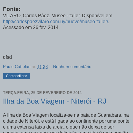
Fonte:
VILARÓ, Carlos Páez. Museo - taller. Disponível em
http://carlospaezvilaro.com.uy/nuevo/museo-taller/
.
Acessado em 26 fev. 2014.
dfsd
Paulo Cattelan
às
11:33
Nenhum comentário:
Compartilhar
TERÇA-FEIRA, 25 DE FEVEREIRO DE 2014
Ilha da Boa Viagem - Niterói - RJ
A Ilha da Boa Viagem localiza-se na baía de Guanabara, na
cidade de Niterói, e está ligada ao continente por uma ponte
e uma extensa faixa de areia, o que não deixa de ser
curioso, uma vez que, por definição, uma ilha é uma porção