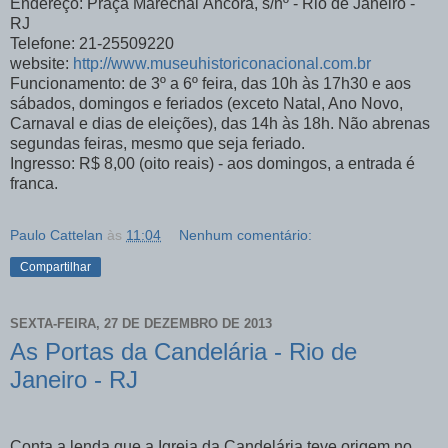
Endereço: Praça Marechal Âncora, s/nº - Rio de Janeiro -
RJ
Telefone: 21-25509220
website:
http://www.museuhistoriconacional.com.br
Funcionamento: de 3º a 6º feira, das 10h às 17h30 e aos
sábados, domingos e feriados (exceto Natal, Ano Novo,
Carnaval e dias de eleições), das 14h às 18h. Não abrenas
segundas feiras, mesmo que seja feriado.
Ingresso: R$ 8,00 (oito reais) - aos domingos, a entrada é
franca.
Paulo Cattelan
às
11:04
Nenhum comentário:
Compartilhar
SEXTA-FEIRA, 27 DE DEZEMBRO DE 2013
As Portas da Candelária - Rio de
Janeiro - RJ
Conta a lenda que a Igreja da Candelária teve origem no