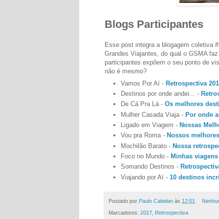
Blogs Participantes
Esse post integra a blogagem coletiva 
Grandes Viajantes, do qual o GSMA faz
participantes expõem o seu ponto de vis
não é mesmo?
Vamos Por Aí -
Retrospectiva 201
Destinos por onde andei... -
Retro
De Cá Pra Lá -
Os melhores desti
Mulher Casada Viaja -
Por onde a
Ligado em Viagem -
Nossas Melh
Vou pra Roma -
Nossos melhores
Mochilão Barato -
Nossa retrospec
Foco no Mundo -
Minhas viagens 
Somando Destinos -
Retrospectiv
Viajando por Aí -
10 destinos incr
Postado por
Paulo Cattelan
às
12:01
Nenhum
Marcadores:
2017
,
Retrospectiva