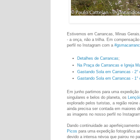
Estivemos em Carrancas, Minas Gerais,
- a onça, não a trilha. Em compensação
perfil no Instagram com a
#gsmacarran
Detalhes de Carrancas
;
Na Praça de Carrancas e Igreja Ma
Gastando Sola em Carrancas - 2° 
Gastando Sola em Carrancas - 1° 
Em junho partimos para uma expedição f
singulares e belos do planeta, os
Lençó
explorado pelos turistas, a região reúne
ainda precisa ser contada em maiores d
as imagens no nosso perfil no Instagra
Dando continuidade ao aperfeiçoamento
Picos
para uma expedição fotográfica as
devido a intensa névoa que pairou no pa