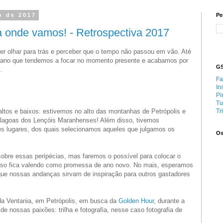
o de 2017
Pe
 onde vamos! - Retrospectiva 2017
er olhar para trás e perceber que o tempo não passou em vão. Até
diano que tendemos a focar no momento presente e acabamos por
GS
.
Fa
In
Pi
Tu
tos e baixos: estivemos no alto das montanhas de Petrópolis e
Tr
 lagoas dos Lençóis Maranhenses! Além disso, tivemos
tes lugares, dos quais selecionamos aqueles que julgamos os
Os
obre essas peripécias, mas faremos o possível para colocar o
 isso fica valendo como promessa de ano novo. No mais, esperamos
ue nossas andanças sirvam de inspiração para outros gastadores
da Ventania, em Petrópolis, em busca da
Golden Hour
, durante a
e nossas paixões: trilha e fotografia, nesse caso fotografia de