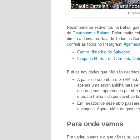
Casario
Recentemente estivemos na Bahia, gasta
da
Gastronomia Baiana
. Rolou muita co
direito a deriva na Baia de Todos os Sa
conferir as fotos no Instagram:
#gsmasa
Centro Histórico de Salvador
;
Igreja de N. Sra. do Carmo da Ord
E duas novidades que não são destino
A partir de setembro o GSMA está
apenas uma escrivaninha para se t
que andamos aprontando por aí e 
e toda a tralha indispensável ao b
Em meados de dezembro passaremos
e viagens. Agora, além de gastar 
Para onde vamos
Pra variar, planos é o que não falta. No