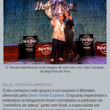
D. Renata relembrando seus tempos de
rock star
com Julia Sampaio,
do blog Fora da Toca
DIA 02 - PASSEIO À MORRETES
O dia começou cedo graças a um passeio à Morretes
oferecido pela
Serra Verde Express
. Enquanto esperavam o
embarque os blogueiros foram convidados a participar da
"cerimônia do adeus" junto com Rudi, o especialista em