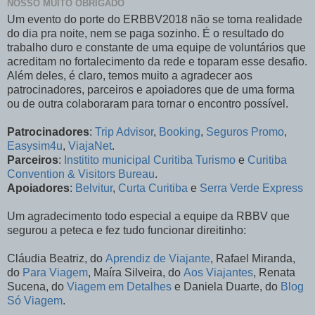
NOSSO MUITO OBRIGADO
Um evento do porte do ERBBV2018 não se torna realidade
do dia pra noite, nem se paga sozinho. É o resultado do
trabalho duro e constante de uma equipe de voluntários que
acreditam no fortalecimento da rede e toparam esse desafio.
Além deles, é claro, temos muito a agradecer aos
patrocinadores, parceiros e apoiadores que de uma forma
ou de outra colaboraram para tornar o encontro possível.
Patrocinadores
:
Trip Advisor
,
Booking
,
Seguros Promo
,
Easysim4u
,
ViajaNet
.
Parceiros
:
Institito municipal Curitiba Turismo
e
Curitiba
Convention & Visitors Bureau
.
Apoiadores
:
Belvitur
,
Curta Curitiba
e
Serra Verde Express
Um agradecimento todo especial a equipe da RBBV que
segurou a peteca e fez tudo funcionar direitinho:
Cláudia Beatriz, do
Aprendiz de Viajante
, Rafael Miranda,
do
Para Viagem
, Maíra Silveira, do
Aos Viajantes
, Renata
Sucena, do
Viagem em Detalhes
e Daniela Duarte, do
Blog
Só Viagem
.