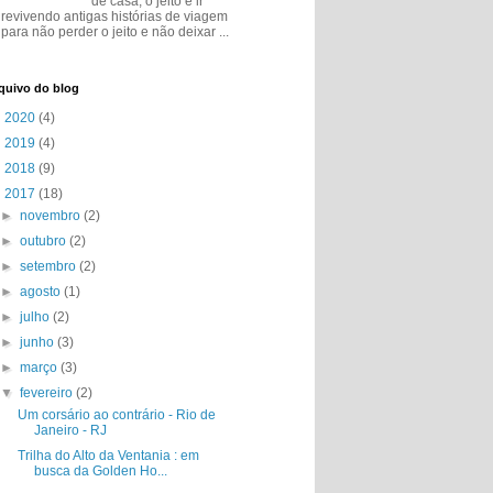
de casa, o jeito é ir
revivendo antigas histórias de viagem
para não perder o jeito e não deixar ...
quivo do blog
►
2020
(4)
►
2019
(4)
►
2018
(9)
▼
2017
(18)
►
novembro
(2)
►
outubro
(2)
►
setembro
(2)
►
agosto
(1)
►
julho
(2)
►
junho
(3)
►
março
(3)
▼
fevereiro
(2)
Um corsário ao contrário - Rio de
Janeiro - RJ
Trilha do Alto da Ventania : em
busca da Golden Ho...