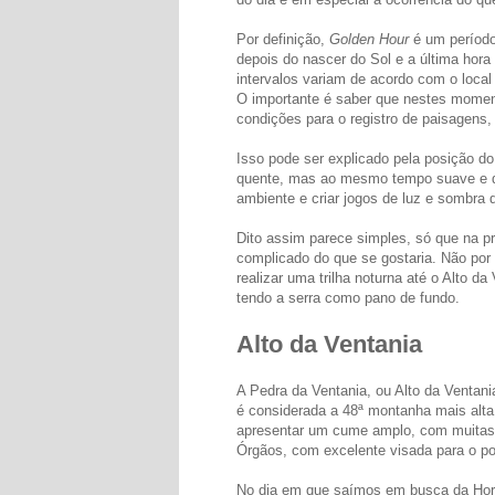
Por definição,
Golden Hour
é um período
depois do nascer do Sol e a última hora
intervalos variam de acordo com o local 
O importante é saber que nestes moment
condições para o registro de paisagens
Isso pode ser explicado pela posição do
quente, mas ao mesmo tempo suave e dif
ambiente e criar jogos de luz e sombra 
Dito assim parece simples, só que na pr
complicado do que se gostaria. Não por 
realizar uma trilha noturna até o Alto d
tendo a serra como pano de fundo.
Alto da Ventania
A Pedra da Ventania, ou Alto da Ventan
é considerada a 48ª montanha mais alta 
apresentar um cume amplo, com muitas l
Órgãos, com excelente visada para o po
No dia em que saímos em busca da Hora