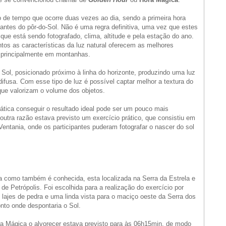
 de tempo que ocorre duas vezes ao dia, sendo a primeira hora
 antes do pôr-do-Sol. Não é uma regra definitiva, uma vez que estes
que está sendo fotografado, clima, altitude e pela estação do ano.
os as características da luz natural oferecem as melhores
, principalmente em montanhas.
 Sol, posicionado próximo à linha do horizonte, produzindo uma luz
usa. Com esse tipo de luz é possível captar melhor a textura do
que valorizam o volume dos objetos.
ática conseguir o resultado ideal pode ser um pouco mais
outra razão estava previsto um exercício prático, que consistiu em
a Ventania, onde os participantes puderam fotografar o nascer do sol
ia como também é conhecida, esta localizada na Serra da Estrela e
de Petrópolis. Foi escolhida para a realização do exercício por
ajes de pedra e uma linda vista para o maciço oeste da Serra dos
nto onde despontaria o Sol.
 Mágica o alvorecer estava previsto para às 06h15min, de modo