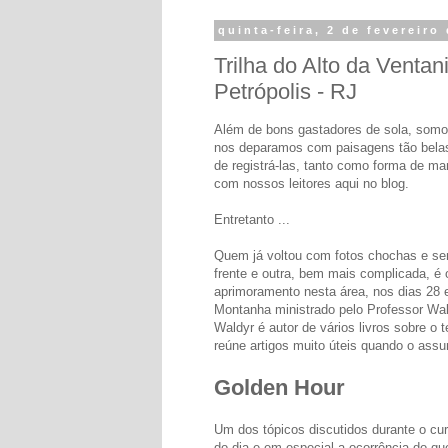
quinta-feira, 2 de fevereiro
Trilha do Alto da Venta
Petrópolis - RJ
Além de bons gastadores de sola, somo
nos deparamos com paisagens tão belas
de registrá-las, tanto como forma de m
com nossos leitores aqui no blog.
Entretanto ...
Quem já voltou com fotos chochas e s
frente e outra, bem mais complicada, é o
aprimoramento nesta área, nos dias 28 
Montanha ministrado pelo Professor Wald
Waldyr é autor de vários livros sobre 
reúne artigos muito úteis quando o assun
Golden Hour
Um dos tópicos discutidos durante o cur
do dia e em especial a ocorrência do 