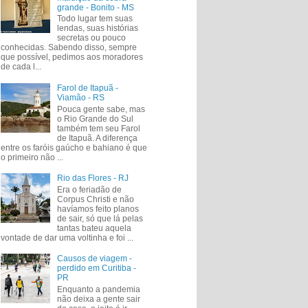
grande - Bonito - MS
Todo lugar tem suas
lendas, suas histórias
secretas ou pouco
conhecidas. Sabendo disso, sempre
que possível, pedimos aos moradores
de cada l...
Farol de Itapuã -
Viamão - RS
Pouca gente sabe, mas
o Rio Grande do Sul
também tem seu Farol
de Itapuã. A diferença
entre os faróis gaúcho e bahiano é que
o primeiro não ...
Rio das Flores - RJ
Era o feriadão de
Corpus Christi e não
havíamos feito planos
de sair, só que lá pelas
tantas bateu aquela
vontade de dar uma voltinha e foi ...
Causos de viagem -
perdido em Curitiba -
PR
Enquanto a pandemia
não deixa a gente sair