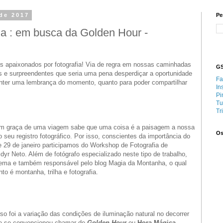
 de 2017
Pe
nia : em busca da Golden Hour -
s apaixonados por fotografia! Via de regra em nossas caminhadas
GS
 e surpreendentes que seria uma pena desperdiçar a oportunidade
Fa
anter uma lembrança do momento, quanto para poder compartilhar
In
Pi
Tu
Tr
em graça de uma viagem sabe que uma coisa é a paisagem a nossa
Os
 seu registro fotográfico. Por isso, conscientes da importância do
e 29 de janeiro participamos do Workshop de Fotografia de
yr Neto. Além de fotógrafo especializado neste tipo de trabalho,
o tema e também responsável pelo blog Magia da Montanha, o qual
to é montanha, trilha e fotografia.
so foi a variação das condições de iluminação natural no decorrer
que se convencionou chamar de
Golden Hour
ou
Hora Mágica
.