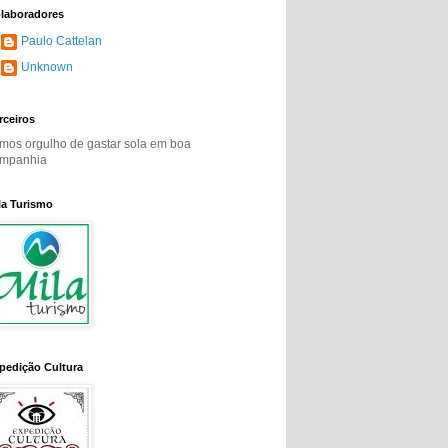
laboradores
Paulo Cattelan
Unknown
rceiros
mos orgulho de gastar sola em boa
mpanhia
la Turismo
pedição Cultura