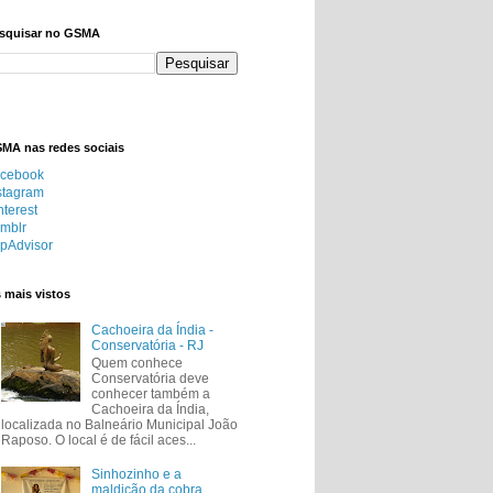
squisar no GSMA
MA nas redes sociais
cebook
stagram
nterest
mblr
ipAdvisor
 mais vistos
Cachoeira da Índia -
Conservatória - RJ
Quem conhece
Conservatória deve
conhecer também a
Cachoeira da Índia,
localizada no Balneário Municipal João
Raposo. O local é de fácil aces...
Sinhozinho e a
maldição da cobra