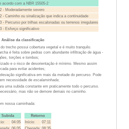
e acordo com a NBR 15505-2
2 - Moderadamente severo
2 - Caminho ou sinalização que indica a continuidade
3 - Percurso por trilhas escalonadas ou terrenos irregulares
3 - Esforço significativo
Análise da classificação
do trecho possui cobertura vegetal e é muito tranquilo.
rcha é feita sobre pedras com abundante infiltração de água -
gões, torções e tombos;
lizado e o risco de desorientação é mínimo. Mesmo assim
cada para evitar acidentes;
elevação significativa em mais da metade do percurso. Pode
 sem necessidade de
escalaminhada
;
para uma subida constante em praticamente todo o percurso.
necessário, mas não se demore demais no caminho.
 em nossa caminhada:
Subida
Retorno
cio:
04:05
Início:
07:11
egada:
06:05
Chegada:
08:35