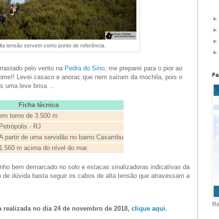
lta tensão servem como ponto de referência.
rrastado pelo vento na
Pedra do Sino
, me preparei para o pior ao
Fa
me!! Levei casaco e anorac que nem saíram da mochila, pois o
 uma leve brisa ...
Ficha técnica
em torno de 3.500 m
Petrópolis - RJ
A partir de uma servidão no bairro Caxambu
1.560 m acima do nível do mar.
nho bem demarcado no solo e estacas sinalizadoras indicativas da
 de dúvida basta seguir os cabos de alta tensão que atravessam a
Re
da realizada no dia 24 de novembro de 2018,
clique aqui
.