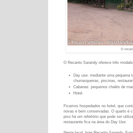
O recan
O Recanto Sarandy oferece três modali
Day use: mediante uma pequena ta
churrasqueiras, piscinas, restaura
Cabanas: pequenos chalés de mad
Hotel.
Ficamos hospedados no hotel, que conta
novas e bem conservadas. O quarto é c
piso há um refeitório que pode ser util
restaurante fica na área do Day Use.
Neste local, hoje Recanto Sarandy, Fui