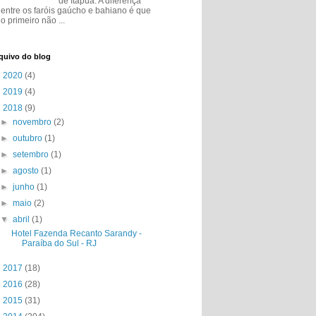
de Itapuã. A diferença
entre os faróis gaúcho e bahiano é que
o primeiro não ...
quivo do blog
►
2020
(4)
►
2019
(4)
▼
2018
(9)
►
novembro
(2)
►
outubro
(1)
►
setembro
(1)
►
agosto
(1)
►
junho
(1)
►
maio
(2)
▼
abril
(1)
Hotel Fazenda Recanto Sarandy -
Paraíba do Sul - RJ
►
2017
(18)
►
2016
(28)
►
2015
(31)