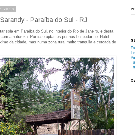
e 2018
Pe
Sarandy - Paraíba do Sul - RJ
r sola em Paraíba do Sul, no interior do Rio de Janeiro, e desta
r com a natureza. Por isso optamos por nos hospedar no Hotel
GS
imo da cidade, mas numa zona rural muito tranquila e cercada de
Fa
In
Pi
Tu
Tr
Os