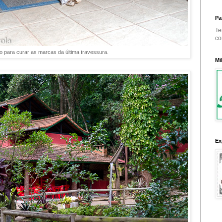
Pa
Te
co
o para curar as marcas da última travessura.
Mi
Ex