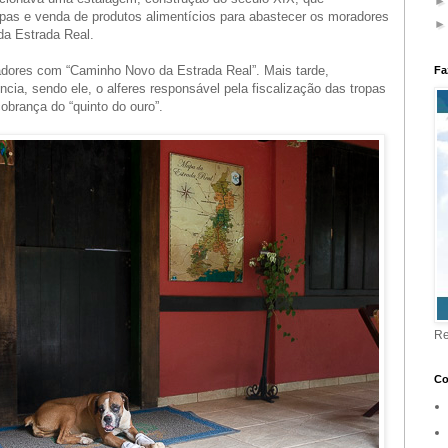
opas e venda de produtos alimentícios para abastecer os moradores
da Estrada Real.
adores com “Caminho Novo da Estrada Real”. Mais tarde,
Fa
ncia, sendo ele, o alferes responsável pela fiscalização das tropas
brança do “quinto do ouro”.
Re
Co