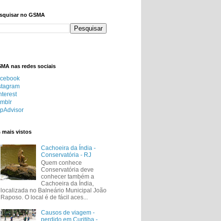
squisar no GSMA
MA nas redes sociais
cebook
stagram
nterest
mblr
ipAdvisor
 mais vistos
Cachoeira da Índia -
Conservatória - RJ
Quem conhece
Conservatória deve
conhecer também a
Cachoeira da Índia,
localizada no Balneário Municipal João
Raposo. O local é de fácil aces...
Causos de viagem -
perdido em Curitiba -