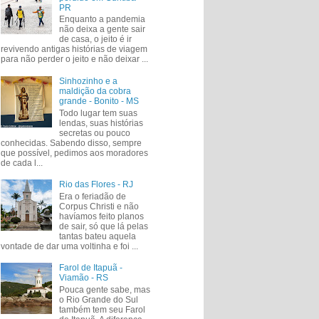
PR
Enquanto a pandemia
não deixa a gente sair
de casa, o jeito é ir
revivendo antigas histórias de viagem
para não perder o jeito e não deixar ...
Sinhozinho e a
maldição da cobra
grande - Bonito - MS
Todo lugar tem suas
lendas, suas histórias
secretas ou pouco
conhecidas. Sabendo disso, sempre
que possível, pedimos aos moradores
de cada l...
Rio das Flores - RJ
Era o feriadão de
Corpus Christi e não
havíamos feito planos
de sair, só que lá pelas
tantas bateu aquela
vontade de dar uma voltinha e foi ...
Farol de Itapuã -
Viamão - RS
Pouca gente sabe, mas
o Rio Grande do Sul
também tem seu Farol