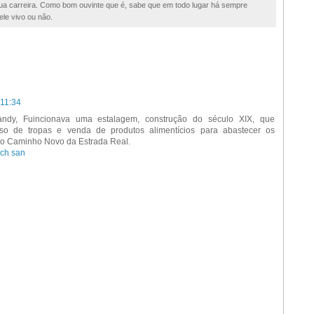
 sua carreira. Como bom ouvinte que é, sabe que em todo lugar há sempre
ele vivo ou não.
 11:34
andy, Fuincionava uma estalagem, construção do século XIX, que
uso de tropas e venda de produtos alimentícios para abastecer os
do Caminho Novo da Estrada Real.
ach san