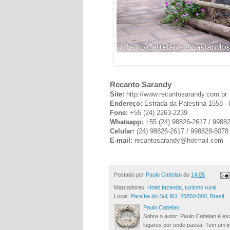
Recanto Sarandy
Site:
http://www.recantosarandy.com.br
Endereço:
Estrada da Palestina 1558 - 
Fone:
+55 (24) 2263-2239
Whatsapp:
+55 (24) 98826-2617 / 9988
Celular:
(24) 98826-2617 / 998828-8078
E-mail:
recantosarandy@hotmail.com
Postado por
Paulo Cattelan
às
14:05
Marcadores:
Hotel fazenda
,
turismo rural
Local:
Paraíba do Sul, RJ, 25850-000, Brasil
Paulo Cattelan
Sobre o autor: Paulo Cattelan é esc
lugares por onde passa. Tem um in