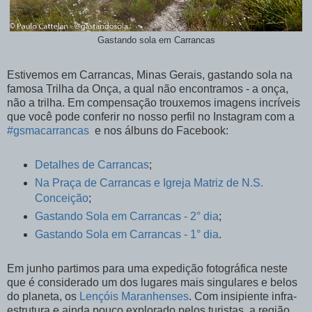
Gastando sola em Carrancas
Estivemos em Carrancas, Minas Gerais, gastando sola na
famosa Trilha da Onça, a qual não encontramos - a onça,
não a trilha. Em compensação trouxemos imagens incríveis
que você pode conferir no nosso perfil no Instagram com a
#gsmacarrancas
e nos álbuns do Facebook:
Detalhes de Carrancas
;
Na Praça de Carrancas e Igreja Matriz de N.S.
Conceição
;
Gastando Sola em Carrancas - 2° dia
;
Gastando Sola em Carrancas - 1° dia
.
Em junho partimos para uma expedição fotográfica neste
que é considerado um dos lugares mais singulares e belos
do planeta, os
Lençóis Maranhenses
. Com insipiente infra-
estrutura e ainda pouco explorado pelos turistas, a região