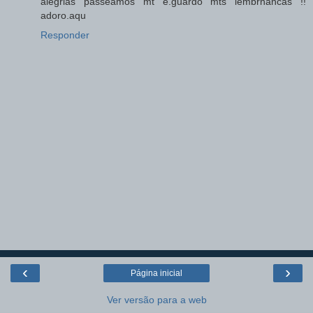
alegrias passeamos mt e.guardo mts lembrnancas !!
adoro.aqu
Responder
‹
›
Página inicial
Ver versão para a web