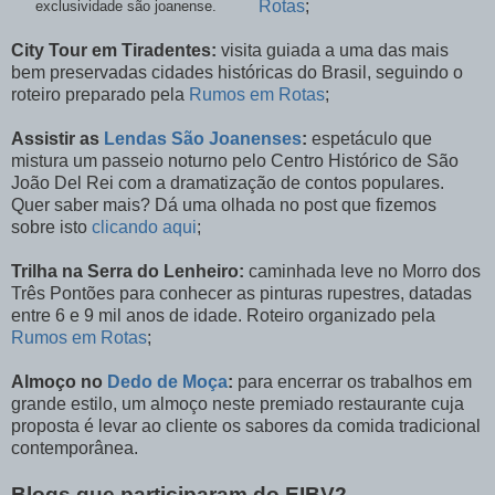
Rotas
;
exclusividade são joanense.
City Tour em Tiradentes:
visita guiada a uma das mais
bem preservadas cidades históricas do Brasil, seguindo o
roteiro preparado pela
Rumos em Rotas
;
Assistir as
Lendas São Joanenses
:
espetáculo que
mistura um passeio noturno pelo Centro Histórico de São
João Del Rei com a dramatização de contos populares.
Quer saber mais? Dá uma olhada no post que fizemos
sobre isto
clicando aqui
;
Trilha na Serra do Lenheiro:
caminhada leve no Morro dos
Três Pontões para conhecer as pinturas rupestres, datadas
entre 6 e 9 mil anos de idade. Roteiro organizado pela
Rumos em Rotas
;
Almoço no
Dedo de Moça
:
para encerrar os trabalhos em
grande estilo, um almoço neste premiado restaurante cuja
proposta é levar ao cliente os sabores da comida tradicional
contemporânea.
Blogs que participaram do EIBV2