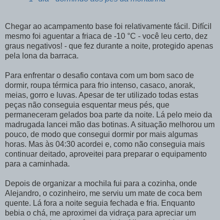
Chegar ao acampamento base foi relativamente fácil. Difícil
mesmo foi aguentar a friaca de -10 °C - você leu certo, dez
graus negativos! - que fez durante a noite, protegido apenas
pela lona da barraca.
Para enfrentar o desafio contava com um bom saco de
dormir, roupa térmica para frio intenso, casaco, anorak,
meias, gorro e luvas. Apesar de ter utilizado todas estas
peças não conseguia esquentar meus pés, que
permaneceram gelados boa parte da noite. Lá pelo meio da
madrugada lancei mão das botinas. A situação melhorou um
pouco, de modo que consegui dormir por mais algumas
horas. Mas às 04:30 acordei e, como não conseguia mais
continuar deitado, aproveitei para preparar o equipamento
para a caminhada.
Depois de organizar a mochila fui para a cozinha, onde
Alejandro, o cozinheiro, me serviu um mate de coca bem
quente. Lá fora a noite seguia fechada e fria. Enquanto
bebia o chá, me aproximei da vidraça para apreciar um