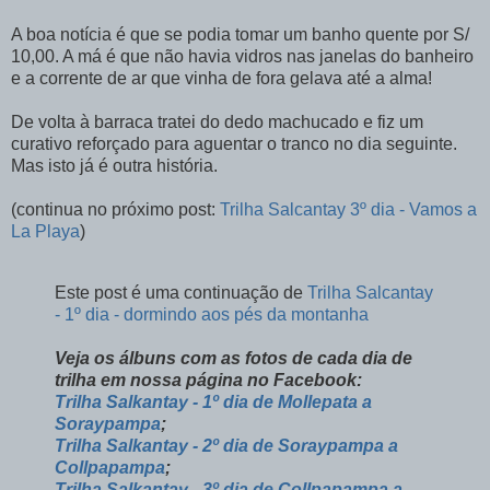
A boa notícia é que se podia tomar um banho quente por S/
10,00. A má é que não havia vidros nas janelas do banheiro
e a corrente de ar que vinha de fora gelava até a alma!
De volta à barraca tratei do dedo machucado e fiz um
curativo reforçado para aguentar o tranco no dia seguinte.
Mas isto já é outra história.
(continua no próximo post:
Trilha Salcantay 3º dia - Vamos a
La Playa
)
Este post é uma continuação de
Trilha Salcantay
- 1º dia - dormindo aos pés da montanha
Veja os álbuns com as fotos de cada dia de
trilha em nossa página no Facebook:
Trilha Salkantay - 1º dia de Mollepata a
Soraypampa
;
Trilha Salkantay - 2º dia de Soraypampa a
Collpapampa
;
Trilha Salkantay - 3º dia de Collpapampa a