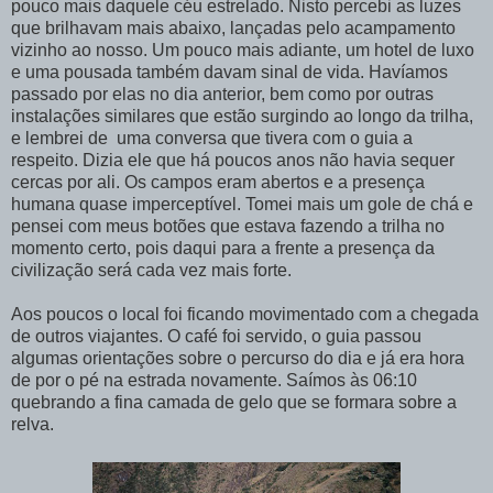
pouco mais daquele céu estrelado. Nisto percebi as luzes
que brilhavam mais abaixo, lançadas pelo acampamento
vizinho ao nosso. Um pouco mais adiante, um hotel de luxo
e uma pousada também davam sinal de vida. Havíamos
passado por elas no dia anterior, bem como por outras
instalações similares que estão surgindo ao longo da trilha,
e lembrei de uma conversa que tivera com o guia a
respeito. Dizia ele que há poucos anos não havia sequer
cercas por ali. Os campos eram abertos e a presença
humana quase imperceptível. Tomei mais um gole de chá e
pensei com meus botões que estava fazendo a trilha no
momento certo, pois daqui para a frente a presença da
civilização será cada vez mais forte.
Aos poucos o local foi ficando movimentado com a chegada
de outros viajantes. O café foi servido, o guia passou
algumas orientações sobre o percurso do dia e já era hora
de por o pé na estrada novamente. Saímos às 06:10
quebrando a fina camada de gelo que se formara sobre a
relva.