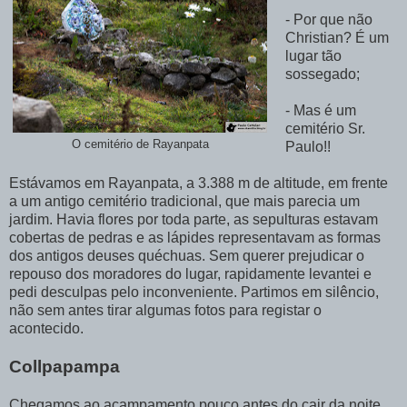
- Por que não
Christian? É um
lugar tão
sossegado;
- Mas é um
cemitério Sr.
O cemitério de Rayanpata
Paulo!!
Estávamos em Rayanpata, a 3.388 m de altitude, em frente
a um antigo cemitério tradicional, que mais parecia um
jardim. Havia flores por toda parte, as sepulturas estavam
cobertas de pedras e as lápides representavam as formas
dos antigos deuses quéchuas. Sem querer prejudicar o
repouso dos moradores do lugar, rapidamente levantei e
pedi desculpas pelo inconveniente. Partimos em silêncio,
não sem antes tirar algumas fotos para registar o
acontecido.
Collpapampa
Chegamos ao acampamento pouco antes do cair da noite.