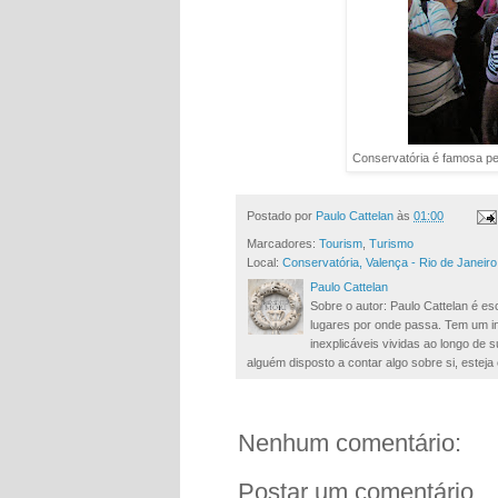
Conservatória é famosa pe
Postado por
Paulo Cattelan
às
01:00
Marcadores:
Tourism
,
Turismo
Local:
Conservatória, Valença - Rio de Janeiro
Paulo Cattelan
Sobre o autor: Paulo Cattelan é esc
lugares por onde passa. Tem um in
inexplicáveis vividas ao longo de
alguém disposto a contar algo sobre si, esteja 
Nenhum comentário:
Postar um comentário