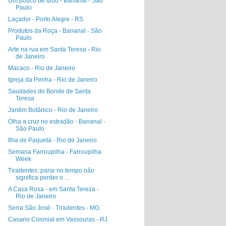
Um pouco de tudo - Bananal - São
Paulo
Laçador - Porto Alegre - RS
Produtos da Roça - Bananal - São
Paulo
Arte na rua em Santa Teresa - Rio
de Janeiro
Macaco - Rio de Janeiro
Igreja da Penha - Rio de Janeiro
Saudades do Bonde de Santa
Teresa
Jardim Botânico - Rio de Janeiro
Olha a cruz no estradão - Bananal -
São Paulo
Ilha de Paquetá - Rio de Janeiro
Semana Farroupilha - Farroupilha
Week
Tiradentes: parar no tempo não
significa perder o ...
A Casa Rosa - em Santa Tereza -
Rio de Janeiro
Serra São José - Tiradentes - MG
Casario Colonial em Vassouras - RJ