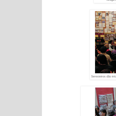
Seresteiros dão iníc