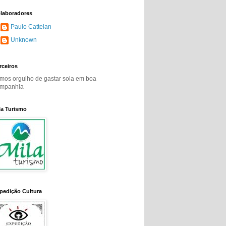
laboradores
Paulo Cattelan
Unknown
rceiros
mos orgulho de gastar sola em boa
mpanhia
la Turismo
pedição Cultura