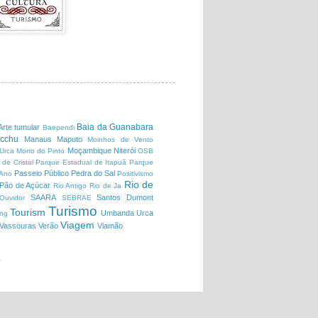
Baia da Guanabara
Arte tumular
Baependi
cchu
Manaus
Maputo
Moinhos de Vento
Moçambique
Niterói
Urca
Morro do Pinto
OSB
 de Cristal
Parque Estadual de Itapuã
Parque
Passeio Público
Pedra do Sal
Ano
Positivismo
Rio de
Pão de Açúcar
Rio Antigo
Rio de Ja
SAARA
Santos Dumont
uvidor
SEBRAE
Turismo
Tourism
Umbanda
Urca
ing
Viagem
Vassouras
Verão
Viamão
.