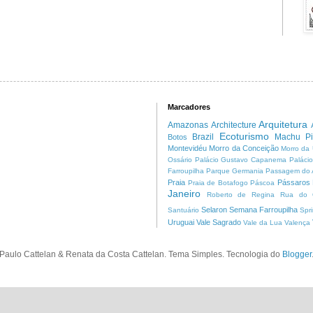
Marcadores
Arquitetura
Amazonas
Architecture
Ecoturismo
Brazil
Machu Pi
Botos
Montevidéu
Morro da Conceição
Morro da 
Ossário
Palácio Gustavo Capanema
Palácio
Farroupilha
Parque Germania
Passagem do 
Praia
Pássaros
Praia de Botafogo
Páscoa
Janeiro
Roberto de Regina
Rua do O
Selaron
Semana Farroupilha
Santuário
Spr
Uruguai
Vale Sagrado
Vale da Lua
Valença
Paulo Cattelan & Renata da Costa Cattelan. Tema Simples. Tecnologia do
Blogger