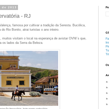
o de 2013
Pe
rvatória - RJ
Valença, famosa por cultivar a tradição da Seresta. Bucólica,
o Rio Bonito, atrai turistas o ano inteiro.
GS
s, muitos visitam o local na esperança de avistar OVNI´s que,
Fa
 os lados da Serra da Beleza.
In
Pi
Tu
Tr
Os
Ar
estação ferroviária, hoje ponto rodoviário