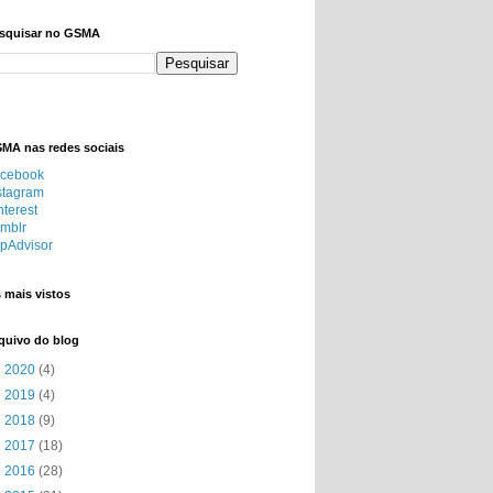
squisar no GSMA
MA nas redes sociais
cebook
stagram
nterest
mblr
ipAdvisor
 mais vistos
quivo do blog
►
2020
(4)
►
2019
(4)
►
2018
(9)
►
2017
(18)
►
2016
(28)