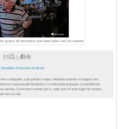
los grupos de seresteiros que saem pelas ruas em cantoria
, República Federativa do Brasil
ritor e fotógrafo, cuja paixão é viajar coletando estórias e imagens dos
teresse especial pelo fantástico e o sobrenatural graças a experiências
 sua carreira. Como bom ouvinte que é, sabe que em todo lugar há sempre
ele vivo ou não.