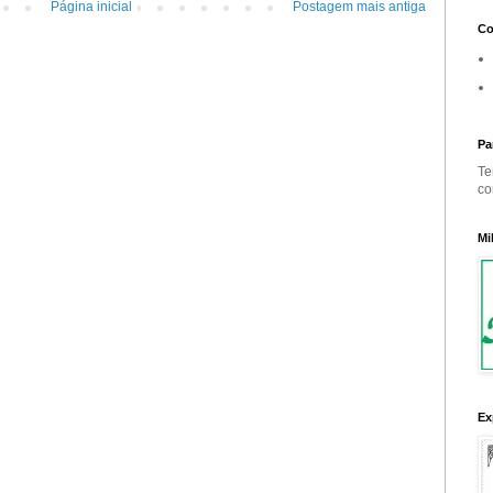
Página inicial
Postagem mais antiga
Co
Pa
Te
co
Mi
Ex