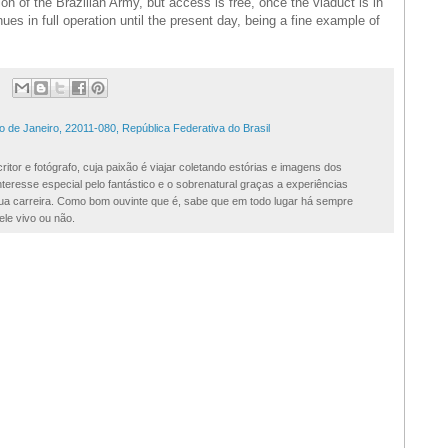
on of the Brazilian Army, but access is free, once the viaduct is in
nues in full operation until the present day, being a fine example of
 de Janeiro, 22011-080, República Federativa do Brasil
ritor e fotógrafo, cuja paixão é viajar coletando estórias e imagens dos
teresse especial pelo fantástico e o sobrenatural graças a experiências
 sua carreira. Como bom ouvinte que é, sabe que em todo lugar há sempre
ele vivo ou não.