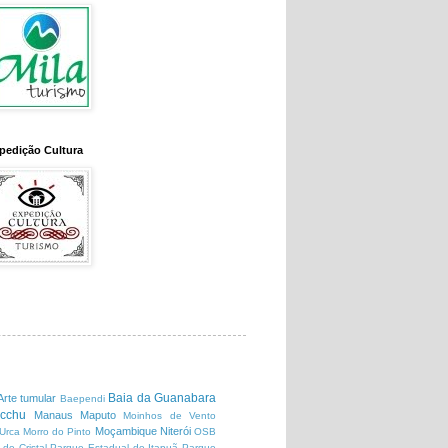
pedição Cultura
Baia da Guanabara
Arte tumular
Baependi
cchu
Manaus
Maputo
Moinhos de Vento
Moçambique
Niterói
Urca
Morro do Pinto
OSB
 de Cristal
Parque Estadual de Itapuã
Parque