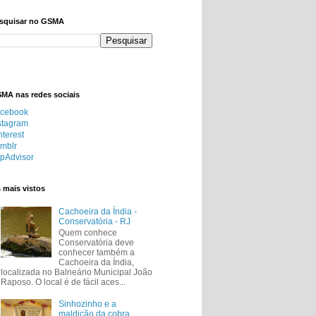
squisar no GSMA
MA nas redes sociais
cebook
stagram
nterest
mblr
ipAdvisor
 mais vistos
Cachoeira da Índia -
Conservatória - RJ
Quem conhece
Conservatória deve
conhecer também a
Cachoeira da Índia,
localizada no Balneário Municipal João
Raposo. O local é de fácil aces...
Sinhozinho e a
maldição da cobra