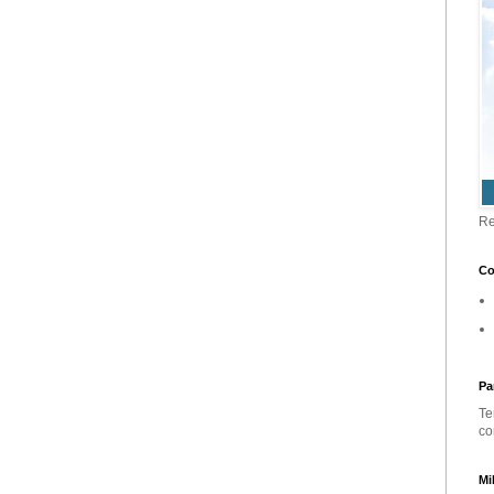
Re
Co
Pa
Te
co
Mi