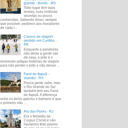
grande - Bonito - MS
Todo lugar tem suas
lendas, suas histórias
secretas ou pouco
conhecidas. Sabendo disso, sempre
que possível, pedimos aos moradores
de cada l...
Causos de viagem -
perdido em Curitiba -
PR
Enquanto a pandemia
não deixa a gente sair
de casa, o jeito é ir
revivendo antigas histórias de viagem
para não perder o jeito e não deixar ...
Farol de Itapuã -
Viamão - RS
Pouca gente sabe, mas
o Rio Grande do Sul
também tem seu Farol
de Itapuã. A diferença
entre os faróis gaúcho e bahiano é que
o primeiro não ...
Rio das Flores - RJ
Era o feriadão de
Corpus Christi e não
havíamos feito planos