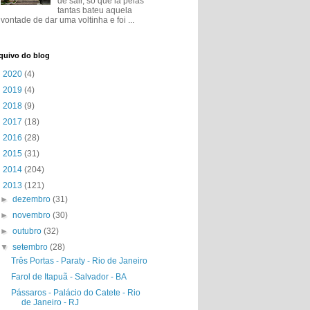
de sair, só que lá pelas
tantas bateu aquela
vontade de dar uma voltinha e foi ...
quivo do blog
►
2020
(4)
►
2019
(4)
►
2018
(9)
►
2017
(18)
►
2016
(28)
►
2015
(31)
►
2014
(204)
▼
2013
(121)
►
dezembro
(31)
►
novembro
(30)
►
outubro
(32)
▼
setembro
(28)
Três Portas - Paraty - Rio de Janeiro
Farol de Itapuã - Salvador - BA
Pássaros - Palácio do Catete - Rio
de Janeiro - RJ