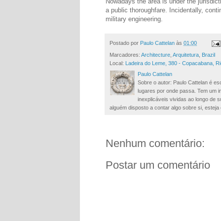
Nowadays the area is under the jurisdicti
a public thoroughfare. Incidentally, conti
military engineering.
Postado por
Paulo Cattelan
às
01:00
Marcadores:
Architecture
,
Arquitetura
,
Brazil
Local:
Ladeira do Leme, 380 - Copacabana, Rio
Paulo Cattelan
Sobre o autor: Paulo Cattelan é esc
lugares por onde passa. Tem um in
inexplicáveis vividas ao longo de
alguém disposto a contar algo sobre si, esteja 
Nenhum comentário:
Postar um comentário