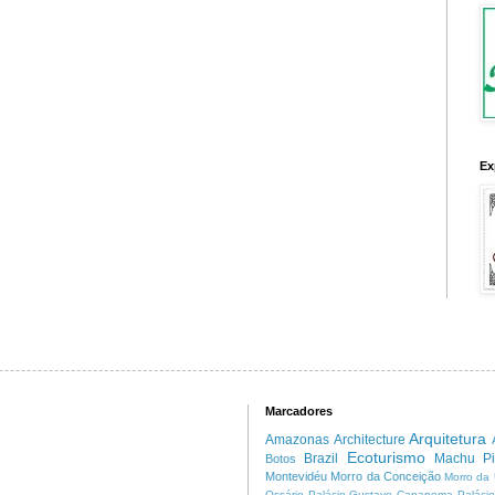
Ex
Marcadores
Arquitetura
Amazonas
Architecture
Ecoturismo
Brazil
Machu Pi
Botos
Montevidéu
Morro da Conceição
Morro da 
Ossário
Palácio Gustavo Capanema
Palácio