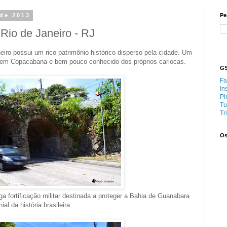
 de 2013
Pe
Rio de Janeiro - RJ
eiro possui um rico patrimônio histórico disperso pela cidade. Um
o em Copacabana e bem pouco conhecido dos próprios cariocas.
GS
Fa
In
Pi
Tu
Tr
Os
a fortificação militar destinada a proteger a Bahia de Guanabara
l da história brasileira.