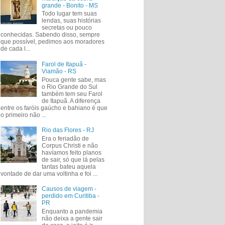
grande - Bonito - MS
Todo lugar tem suas
lendas, suas histórias
secretas ou pouco
conhecidas. Sabendo disso, sempre
que possível, pedimos aos moradores
de cada l...
Farol de Itapuã -
Viamão - RS
Pouca gente sabe, mas
o Rio Grande do Sul
também tem seu Farol
de Itapuã. A diferença
entre os faróis gaúcho e bahiano é que
o primeiro não ...
Rio das Flores - RJ
Era o feriadão de
Corpus Christi e não
havíamos feito planos
de sair, só que lá pelas
tantas bateu aquela
vontade de dar uma voltinha e foi ...
Causos de viagem -
perdido em Curitiba -
PR
Enquanto a pandemia
não deixa a gente sair