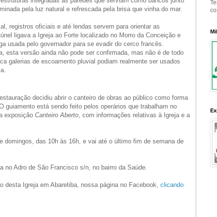
 estruturas integradas às paredes que serviam como bancos junto
Te
minada pela luz natural e refrescada pela brisa que vinha do mar.
co
l, registros oficiais e até lendas servem para orientar as
Mi
nel ligava a Igreja ao Forte localizado no Morro da Conceição e
fuga usada pelo governador para se evadir do cerco francês.
a, esta versão ainda não pode ser confirmada, mas não é de todo
ca galerias de escoamento pluvial podiam realmente ser usados
a.
stauração decidiu abrir o canteiro de obras ao público como forma
O guiamento está sendo feito pelos operários que trabalham no
Ex
 da exposição
Canteiro Aberto
, com informações relativas à Igreja e a
e domingos, das 10h às 16h, e vai até o último fim de semana de
ca no Adro de São Francisco s/n, no bairro da Saúde.
ão desta Igreja em Abaretiba, nossa página no Facebook,
clicando