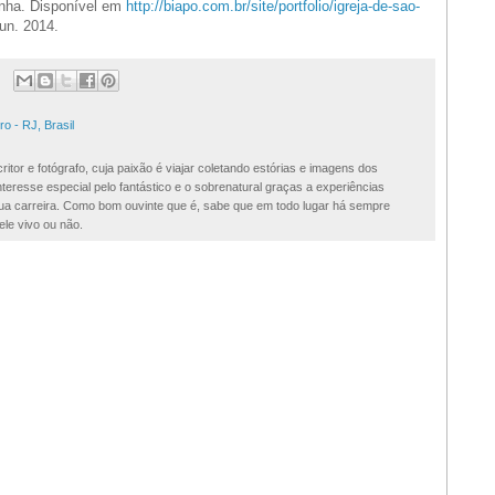
inha. Disponível em
http://biapo.com.br/site/portfolio/igreja-de-sao-
un. 2014.
ro - RJ, Brasil
ritor e fotógrafo, cuja paixão é viajar coletando estórias e imagens dos
teresse especial pelo fantástico e o sobrenatural graças a experiências
 sua carreira. Como bom ouvinte que é, sabe que em todo lugar há sempre
ele vivo ou não.