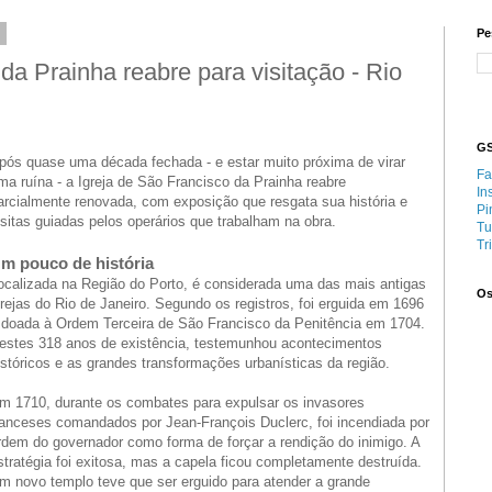
4
Pe
da Prainha reabre para visitação - Rio
GS
pós quase uma década fechada - e estar muito próxima de virar
Fa
ma ruína - a Igreja de São Francisco da Prainha reabre
In
arcialmente renovada, com exposição que resgata sua história e
Pi
isitas guiadas pelos operários que trabalham na obra.
Tu
Tr
m pouco de história
ocalizada na Região do Porto, é considerada uma das mais antigas
Os
grejas do Rio de Janeiro. Segundo os registros, foi erguida em 1696
 doada à Ordem Terceira de São Francisco da Penitência em 1704.
estes 318 anos de existência, testemunhou acontecimentos
istóricos e as grandes transformações urbanísticas da região.
m 1710, durante os combates para expulsar os invasores
ranceses comandados por Jean-François Duclerc, foi incendiada por
rdem do governador como forma de forçar a rendição do inimigo. A
stratégia foi exitosa, mas a capela ficou completamente destruída.
m novo templo teve que ser erguido para atender a grande