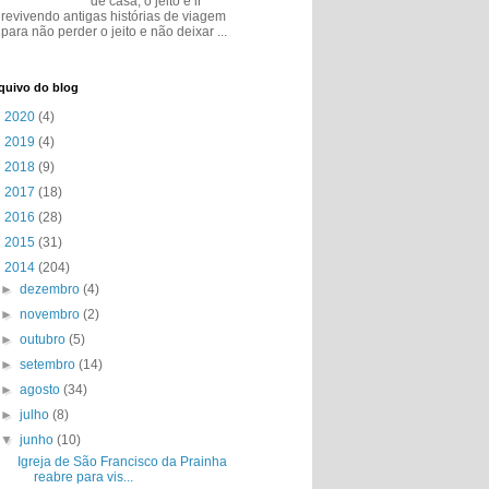
de casa, o jeito é ir
revivendo antigas histórias de viagem
para não perder o jeito e não deixar ...
quivo do blog
►
2020
(4)
►
2019
(4)
►
2018
(9)
►
2017
(18)
►
2016
(28)
►
2015
(31)
▼
2014
(204)
►
dezembro
(4)
►
novembro
(2)
►
outubro
(5)
►
setembro
(14)
►
agosto
(34)
►
julho
(8)
▼
junho
(10)
Igreja de São Francisco da Prainha
reabre para vis...