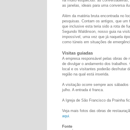
há muito esquecido: as
conversadeiras
,
as janelas, ideais para uma conversa ilu
Além da matéria bruta encontrada no loca
pesquisas. Contam os antigos, que um tú
que inclusive esta teria sido a rota de 
Segundo Waldinson, nosso guia na visit
impossível, uma vez que já naquela épo
como túneis em situações de emergênci
Visitas guiadas
A empresa responsável pelas obras de re
de divulgar o andamento dos trabalhos. 
local e os visitantes poderão desfrutar
região na qual está inserida.
A visitação ocorre sempre aos sábados 
julho. A entrada é franca.
A Igreja de São Francisco da Prainha fi
Veja mais fotos das obras de restauraç
aqui
.
Fonte