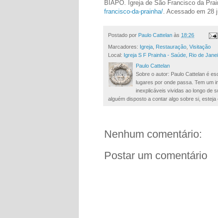
BIAPÓ. Igreja de São Francisco da Pra
francisco-da-prainha/
. Acessado em 28 j
Postado por
Paulo Cattelan
às
18:26
Marcadores:
Igreja
,
Restauração
,
Visitação
Local:
Igreja S F Prainha - Saúde, Rio de Janei
Paulo Cattelan
Sobre o autor: Paulo Cattelan é esc
lugares por onde passa. Tem um in
inexplicáveis vividas ao longo de
alguém disposto a contar algo sobre si, esteja 
Nenhum comentário:
Postar um comentário