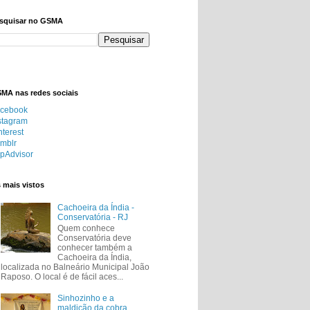
squisar no GSMA
MA nas redes sociais
cebook
stagram
nterest
mblr
ipAdvisor
 mais vistos
Cachoeira da Índia -
Conservatória - RJ
Quem conhece
Conservatória deve
conhecer também a
Cachoeira da Índia,
localizada no Balneário Municipal João
Raposo. O local é de fácil aces...
Sinhozinho e a
maldição da cobra