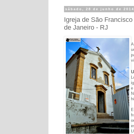
sábado, 28 de junho de 201
Igreja de São Francisco 
de Janeiro - RJ
A
u
p
v
U
L
i
e
N
h
E
f
o
e
U