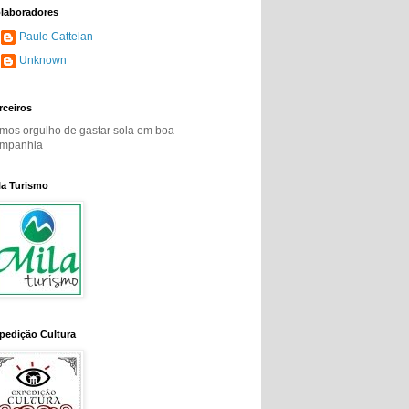
laboradores
Paulo Cattelan
Unknown
rceiros
mos orgulho de gastar sola em boa
mpanhia
la Turismo
pedição Cultura