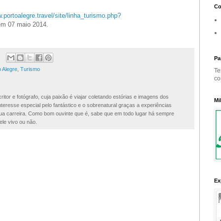
Co
.portoalegre.travel/site/linha_turismo.php?
em 07 maio 2014.
Pa
o Alegre
,
Turismo
Te
co
ritor e fotógrafo, cuja paixão é viajar coletando estórias e imagens dos
Mi
teresse especial pelo fantástico e o sobrenatural graças a experiências
 sua carreira. Como bom ouvinte que é, sabe que em todo lugar há sempre
ele vivo ou não.
Ex