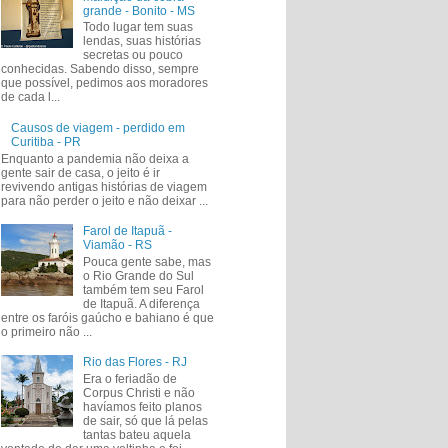
grande - Bonito - MS
Todo lugar tem suas
lendas, suas histórias
secretas ou pouco
conhecidas. Sabendo disso, sempre
que possível, pedimos aos moradores
de cada l...
Causos de viagem - perdido em
Curitiba - PR
Enquanto a pandemia não deixa a
gente sair de casa, o jeito é ir
revivendo antigas histórias de viagem
para não perder o jeito e não deixar ...
Farol de Itapuã -
Viamão - RS
Pouca gente sabe, mas
o Rio Grande do Sul
também tem seu Farol
de Itapuã. A diferença
entre os faróis gaúcho e bahiano é que
o primeiro não ...
Rio das Flores - RJ
Era o feriadão de
Corpus Christi e não
havíamos feito planos
de sair, só que lá pelas
tantas bateu aquela