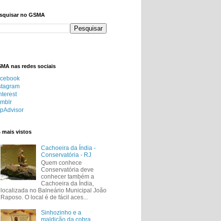
squisar no GSMA
MA nas redes sociais
cebook
stagram
nterest
mblr
ipAdvisor
 mais vistos
Cachoeira da Índia -
Conservatória - RJ
Quem conhece
Conservatória deve
conhecer também a
Cachoeira da Índia,
localizada no Balneário Municipal João
Raposo. O local é de fácil aces...
Sinhozinho e a
maldição da cobra