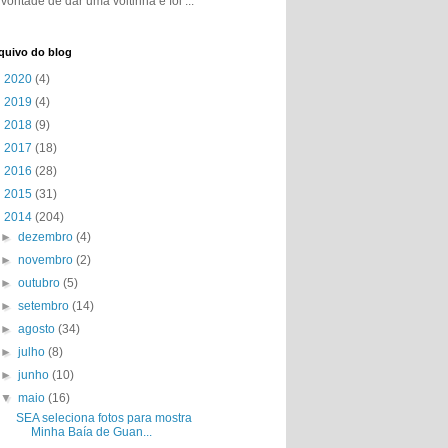
vontade de dar uma voltinha e foi ...
quivo do blog
►
2020
(4)
►
2019
(4)
►
2018
(9)
►
2017
(18)
►
2016
(28)
►
2015
(31)
▼
2014
(204)
►
dezembro
(4)
►
novembro
(2)
►
outubro
(5)
►
setembro
(14)
►
agosto
(34)
►
julho
(8)
►
junho
(10)
▼
maio
(16)
SEA seleciona fotos para mostra
Minha Baía de Guan...