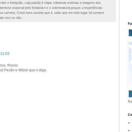
ritor e fotógrafo, cuja paixão é viajar coletando estórias e imagens dos
teresse especial pelo fantástico e o sobrenatural graças a experiências
 sua carreira. Como bom ouvinte que é, sabe que em todo lugar há sempre
ele vivo ou não.
Fa
 21:03
nos. Rsrsrs
al Pezão e Witzel que o diga.
Re
Co