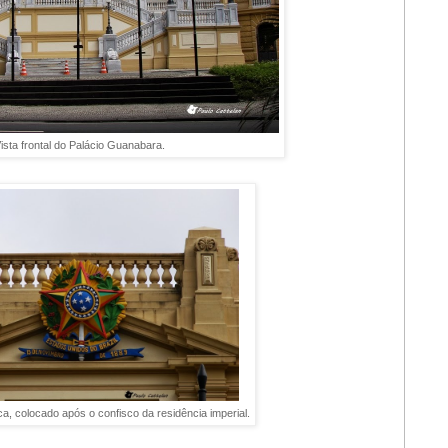
ista frontal do Palácio Guanabara.
a, colocado após o confisco da residência imperial.