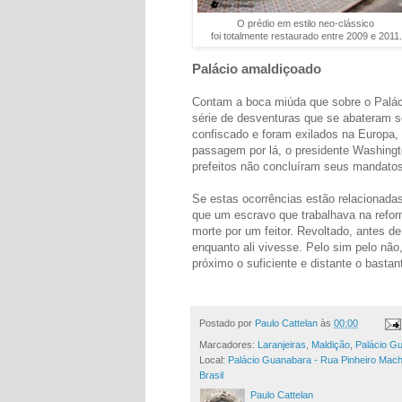
O prédio em estilo neo-clássico
foi totalmente restaurado entre 2009 e 2011.
Palácio amaldiçoado
Contam a boca miúda que sobre o Palácio
série de desventuras que se abateram sob
confiscado e foram exilados na Europa, o
passagem por lá, o presidente Washingto
prefeitos não concluíram seus mandatos
Se estas ocorrências estão relacionada
que um escravo que trabalhava na reform
morte por um feitor. Revoltado, antes d
enquanto ali vivesse. Pelo sim pelo não,
próximo o suficiente e distante o bastan
Postado por
Paulo Cattelan
às
00:00
Marcadores:
Laranjeiras
,
Maldição
,
Palácio G
Local:
Palácio Guanabara - Rua Pinheiro Macha
Brasil
Paulo Cattelan