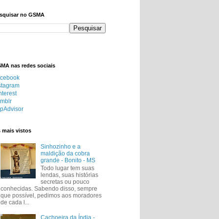
squisar no GSMA
MA nas redes sociais
cebook
stagram
nterest
mblr
ipAdvisor
 mais vistos
Sinhozinho e a
maldição da cobra
grande - Bonito - MS
Todo lugar tem suas
lendas, suas histórias
secretas ou pouco
conhecidas. Sabendo disso, sempre
que possível, pedimos aos moradores
de cada l...
Cachoeira da Índia -