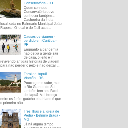
Conservatória - RJ
Quem conhece
Conservatória deve
conhecer também a
Cachoeira da Índia,
localizada no Balneário Municipal João
Raposo. O local é de fácil aces...
Causos de viagem -
perdido em Curitiba -
PR
Enquanto a pandemia
não deixa a gente sair
de casa, o jeito é ir
revivendo antigas histórias de viagem
para não perder o jeito e não deixar ...
Farol de Itapuã -
Viamão - RS
Pouca gente sabe, mas
o Rio Grande do Sul
também tem seu Farol
de Itapuã. A diferença
entre os faróis gaúcho e bahiano é que
o primeiro não ...
Três Ilhas e a Igreja de
Pedra - Belmiro Braga -
MG
Já há algum tempo