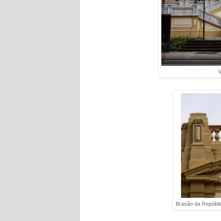
V
Brasão da Repúblic