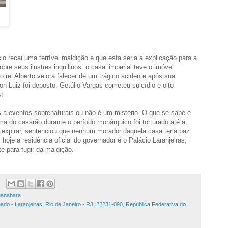
 recai uma terrível maldição e que esta seria a explicação para a
re seus ilustres inquilinos: o casal imperial teve o imóvel
 rei Alberto veio a falecer de um trágico acidente após sua
n Luiz foi deposto, Getúlio Vargas cometeu suicídio e oito
!
s a eventos sobrenaturais ou não é um mistério. O que se sabe é
a do casarão durante o período monárquico foi torturado até a
e expirar, sentenciou que nenhum morador daquela casa teria paz
 hoje a residência oficial do governador é o Palácio Laranjeiras,
te para fugir da maldição.
uanabara
do - Laranjeiras, Rio de Janeiro - RJ, 22231-090, República Federativa do