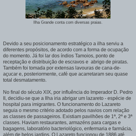
Ilha Grande conta com diversas praias.
Devido a seu posicionamento estratégico a ilha serviu a
diferentes propósitos, de acordo com a forma de ocupação
do momento. Já foi lar dos índios Tamoios, ponto de
receptação e distribuição de escravos e abrigo de piratas.
Também foi tomada por extensas lavouras de cana-de-
açucar e, posteriormente, café que acarretaram seu quase
total desmatamento.
No final do século XIX, por influência do Imperador D. Pedro
II, decidiu-se que a Ilha iria abrigar um lazareto - espécie de
hospital para imigrantes. O funcionamento do Lazareto
seguia o mesmo critério adotado pelos navios com relação
as classes de passageiros. Existiam pavilhões de 1ª, 2ª e 3ª
classes. Haviam restaurantes, armazéns para cargas e
bagagens, laboratório bacteriológico, enfermaria e farmácia,
além de belos jardins. O Lazareto funcionou de 1886 até