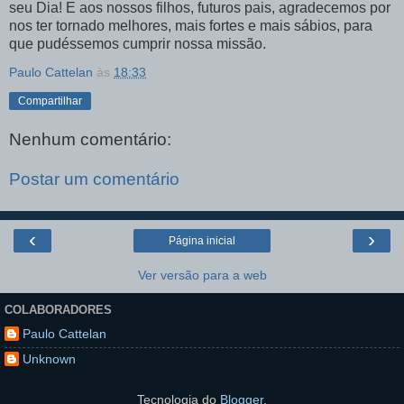
seu Dia! E aos nossos filhos, futuros pais, agradecemos por
nos ter tornado melhores, mais fortes e mais sábios, para
que pudéssemos cumprir nossa missão.
Paulo Cattelan
às
18:33
Compartilhar
Nenhum comentário:
Postar um comentário
‹
›
Página inicial
Ver versão para a web
COLABORADORES
Paulo Cattelan
Unknown
Tecnologia do
Blogger
.