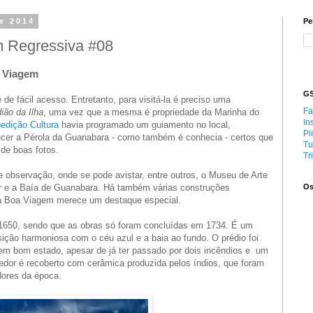
de 2014
Pe
m Regressiva #08
a Viagem
GS
 de fácil acesso. Entretanto, para visitá-la é preciso uma
Fa
ião da Ilha
, uma vez que a mesma é propriedade da Marinha do
In
edição Cultura
havia programado um guiamento no local,
Pi
ecer a Pérola da Guanabara - como também é conhecia - certos que
Tu
 de boas fotos.
Tr
de observação, onde se pode avistar, entre outros, o Museu de Arte
 e a Baía de Guanabara. Há também várias construções
Os
da Boa Viagem merece um destaque especial.
e 1650, sendo que as obras só foram concluídas em 1734. É um
ção harmoniosa com o céu azul e a baia ao fundo. O prédio foi
em bom estado, apesar de já ter passado por dois incêndios e um
edor é recoberto com cerâmica produzida pelos índios, que foram
dores da época.