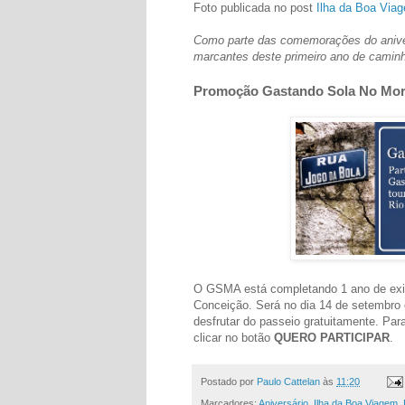
Foto publicada no post
Ilha da Boa Via
Como parte das comemorações do aniv
marcantes deste primeiro ano de camin
Promoção Gastando Sola No Mor
O GSMA está completando 1 ano de ex
Conceição. Será no dia 14 de setembro e
desfrutar do passeio gratuitamente. Para
clicar no botão
QUERO PARTICIPAR
.
Postado por
Paulo Cattelan
às
11:20
Marcadores:
Aniversário
,
Ilha da Boa Viagem
,