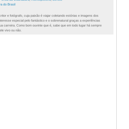
a do Brasil
ritor e fotógrafo, cuja paixão é viajar coletando estórias e imagens dos
teresse especial pelo fantástico e o sobrenatural graças a experiências
 sua carreira. Como bom ouvinte que é, sabe que em todo lugar há sempre
ele vivo ou não.