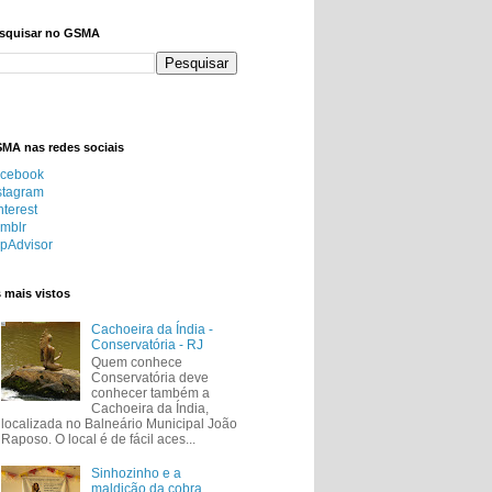
squisar no GSMA
MA nas redes sociais
cebook
stagram
nterest
mblr
ipAdvisor
 mais vistos
Cachoeira da Índia -
Conservatória - RJ
Quem conhece
Conservatória deve
conhecer também a
Cachoeira da Índia,
localizada no Balneário Municipal João
Raposo. O local é de fácil aces...
Sinhozinho e a
maldição da cobra