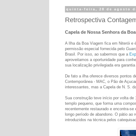
quinta-feira, 28 de agosto 
Retrospectiva Contage
Capela de Nossa Senhora da Bo
A Ilha da Boa Viagem fica em Niterói e é
permissão especial fornecida pelo
Guard
Brasil. Por isso, ao sabermos que a
Exp
aproveitamos a oportunidade para conh
sua localização privilegiada era garantia
De fato a ilha oferece diversos pontos 
Contemporânea - MAC, o Pão de Açucar
interessantes, mas a Capela de N. S. 
Sua construção teve início por volta d
templo pequeno, que forma uma composi
recentemente restaurado e encontra-se 
longo período de abandono. O pátio ao r
introduzidos na técnica pelos catequisa