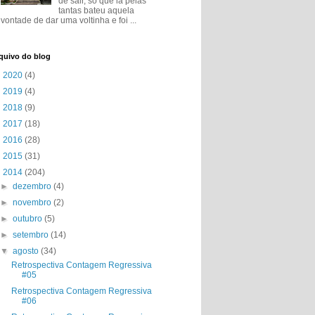
de sair, só que lá pelas
tantas bateu aquela
vontade de dar uma voltinha e foi ...
quivo do blog
►
2020
(4)
►
2019
(4)
►
2018
(9)
►
2017
(18)
►
2016
(28)
►
2015
(31)
▼
2014
(204)
►
dezembro
(4)
►
novembro
(2)
►
outubro
(5)
►
setembro
(14)
▼
agosto
(34)
Retrospectiva Contagem Regressiva
#05
Retrospectiva Contagem Regressiva
#06