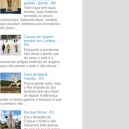
grande - Bonito - MS
Todo lugar tem suas
lendas, suas histórias
secretas ou pouco
conhecidas. Sabendo disso, sempre
que possível, pedimos aos moradores
de cada l...
Causos de viagem -
perdido em Curitiba -
PR
Enquanto a pandemia
não deixa a gente sair
de casa, o jeito é ir
revivendo antigas histórias de viagem
para não perder o jeito e não deixar ...
Farol de Itapuã -
Viamão - RS
Pouca gente sabe, mas
o Rio Grande do Sul
também tem seu Farol
de Itapuã. A diferença
entre os faróis gaúcho e bahiano é que
o primeiro não ...
Rio das Flores - RJ
Era o feriadão de
Corpus Christi e não
havíamos feito planos